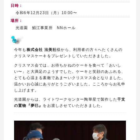
日時：
令和6年12月23日（月）10:00〜
場所：
光道園 鯖江事業所 NNホール
今年も
株式会社 法美社
様から、利用者の方々へたくさんの
クリスマスケーキをプレゼントしていただきました。
クリスマス会では、お待ちかねのケーキを食べて「おいし
い〜」と大満足のようすでした。ケーキと笑顔のあふれる、
とても心温まる素敵であま〜いクリスマス会となりました。
温かいお心誠にありがとうございました。こころからお礼申
し上げます。
光道園からは、ライトワークセンター陶華星で製作した
干支
の置物『夢巳』
をお渡しさせていただきました。