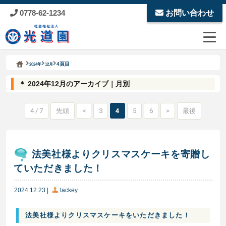
0778-62-1234
お問い合わせ
Kodoen | Breadcrumbs list
社会福祉法人 光道園
4頁目
2024年
12月
＊ 2024年12月のアーカイブ｜月別
4 / 7
先頭
<
3
4
5
6
>
最後
法美社様よりクリスマスケーキを寄贈し
ていただきました！
2024.12.23
|
tackey
法美社様
よりクリスマスケーキをいただきました！