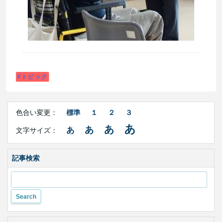
トピック
Right
文
Side
色合い変更：
標準
１
２
３
字
Contents
サ
あ
あ
あ
あ
文字サイズ：
イ
ズ・
色
合
記事検索
い
変
更