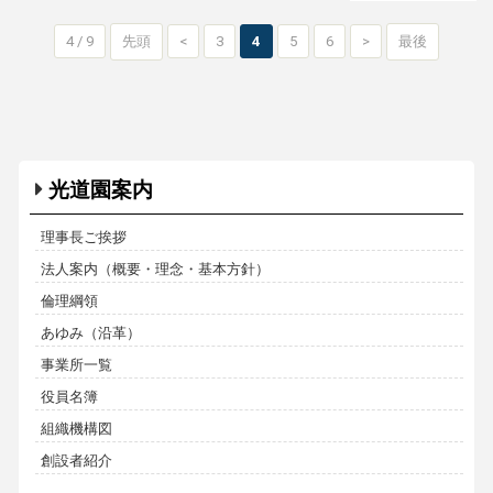
4 / 9
先頭
<
3
4
5
6
>
最後
光道園案内
理事長ご挨拶
法人案内（概要・理念・基本方針）
倫理綱領
あゆみ（沿革）
事業所一覧
役員名簿
組織機構図
創設者紹介