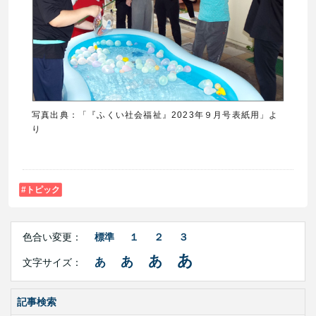
写真出典：「『ふくい社会福祉』2023年９月号表紙用」よ
り
トピック
Right
文
Side
色合い変更：
標準
１
２
３
字
Contents
サ
あ
あ
あ
あ
文字サイズ：
イ
ズ・
色
合
記事検索
い