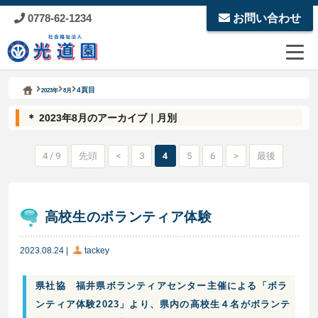
0778-62-1234
お問い合わせ
Kodoen | Breadcrumbs list
社会福祉法人 光道園
4頁目
2023年
8月
＊ 2023年8月のアーカイブ｜月別
4 / 9
先頭
<
3
4
5
6
>
最後
高校生のボランティア体験
2023.08.24
|
tackey
県社協 福井県ボランティアセンター主催による「ボラ
ンティア体験2023」より、県内の高校生４名がボランテ