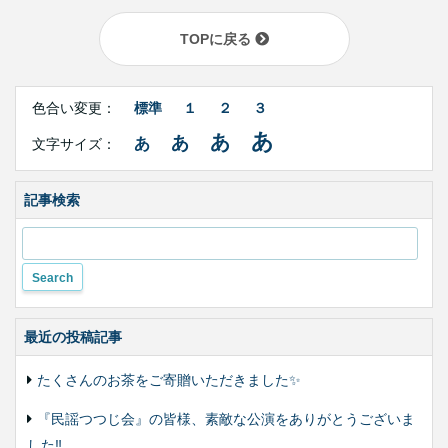
TOPに戻る
Right
文
Side
色合い変更：
標準
１
２
３
字
Contents
サ
あ
あ
あ
あ
文字サイズ：
イ
ズ・
色
合
記事検索
い
変
更
最近の投稿記事
たくさんのお茶をご寄贈いただきました✨
『民謡つつじ会』の皆様、素敵な公演をありがとうございま
した‼️