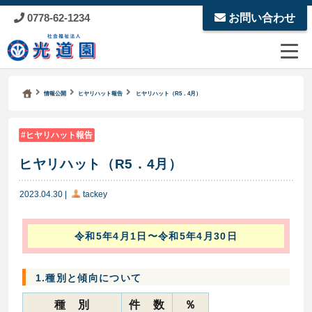
0778-62-1234
お問い合わせ
Kodoen | Breadcrumbs list
社会福祉法人 光道園
情報公開
ヒヤリハット報告
ヒヤリハット（R5．4月）
ヒヤリハット報告
ヒヤリハット（R5．4月）
2023.04.30
|
tackey
令和5年4月1日〜令和5年4月30日
1.種別と傾向について
種 別
件 数
％