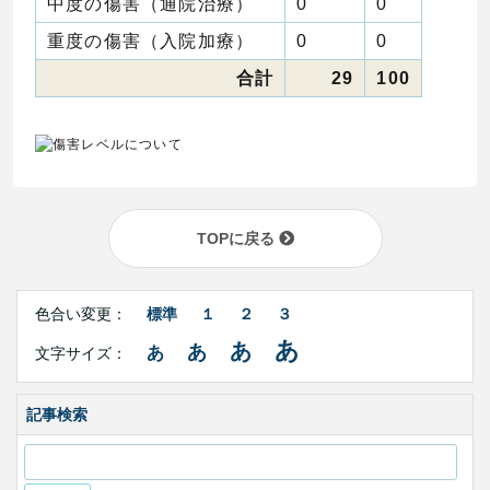
中度の傷害（通院治療）
0
0
重度の傷害（入院加療）
0
0
合計
29
100
TOPに戻る
Right
文
Side
色合い変更：
標準
１
２
３
字
Contents
サ
あ
あ
あ
あ
文字サイズ：
イ
ズ・
色
合
記事検索
い
変
更