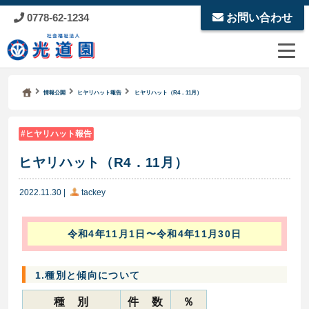
0778-62-1234
お問い合わせ
Kodoen | Breadcrumbs list
社会福祉法人 光道園
情報公開
ヒヤリハット報告
ヒヤリハット（R4．11月）
ヒヤリハット報告
ヒヤリハット（R4．11月）
2022.11.30
|
tackey
令和4年11月1日〜令和4年11月30日
1.種別と傾向について
種 別
件 数
％