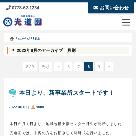
0778-62-1234
お問い合わせ
Kodoen | Breadcrumbs list
社会福祉法人 光道園
8頁目
2022年
6月
＊ 2022年6月のアーカイブ｜月別
8 / 9
先頭
<
6
7
8
9
>
本日より、新事業所スタートです！
2022.06.01
|
shim
本日６月１日より、地域包括支援センター丹生が開所しました。
光道園では、来賓の方をお招きして開所式を行いました。