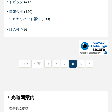
トピック
(417)
情報公開
(190)
ヒヤリハット報告
(190)
絆の杜
(45)
8 / 9
先頭
<
6
7
8
9
>
光道園案内
理事長ご挨拶