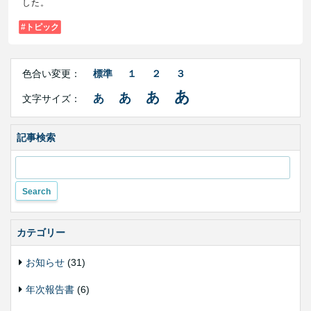
した。
トピック
Right
文
Side
色合い変更：
標準
１
２
３
字
Contents
サ
あ
あ
あ
あ
文字サイズ：
イ
ズ・
色
合
記事検索
い
変
更
カテゴリー
お知らせ
(31)
年次報告書
(6)