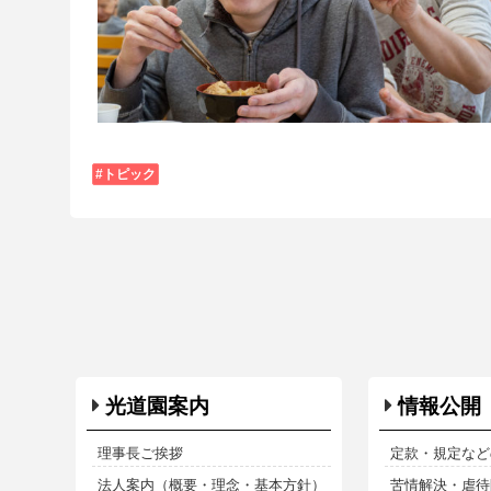
トピック
光道園案内
情報公開
理事長ご挨拶
定款・規定など
法人案内（概要・理念・基本方針）
苦情解決・虐待防