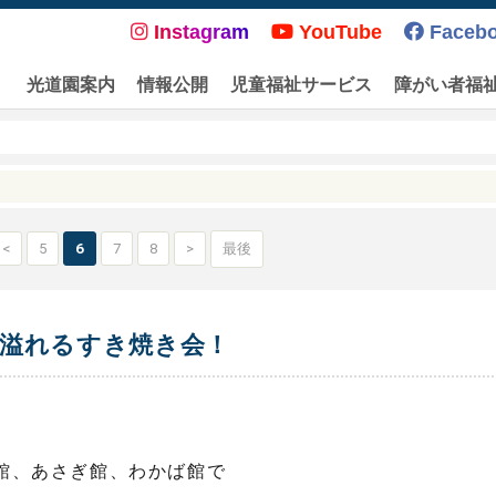
Instagram
YouTube
Faceb
光道園案内
情報公開
児童福祉サービス
障がい者福
<
5
6
7
8
>
最後
溢れるすき焼き会！
館、あさぎ館、わかば館で