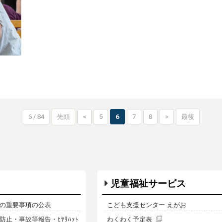
6 / 84
先頭
<
5
6
7
8
>
最後
児童福祉サービス
の重要事項の公表
こども支援センター えがお
止・事故等報告・ﾋﾔﾘﾊｯﾄ
わくわく予定表