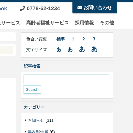
お問い合わせ
0778-62-1234
ook
祉サービス
高齢者福祉サービス
採用情報
その他
Right
文
Side
色合い変更：
標準
１
２
３
字
Contents
サ
あ
あ
あ
あ
文字サイズ：
イ
ズ・
色
記事検索
合
い
変
更
カテゴリー
お知らせ
(31)
年次報告書
(6)