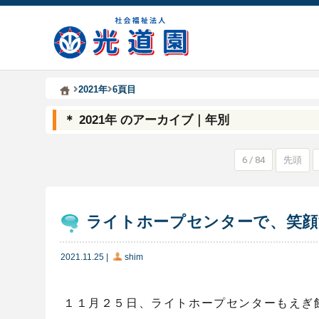
Kodoen | Breadcrumbs list
社会福祉法人 光道園
2021年
6頁目
＊ 2021年 のアーカイブ｜年別
6 / 84
先頭
ライトホープセンターで、笑顔
2021.11.25
|
shim
１１月２５日、ライトホープセンターもえぎ