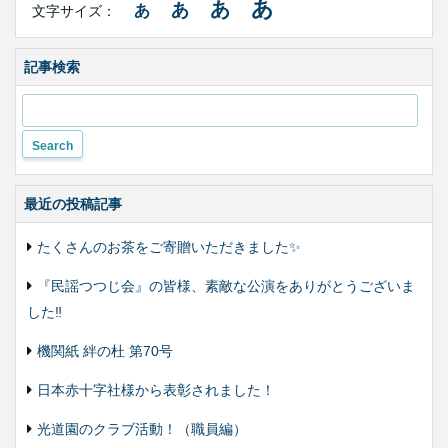
あ
あ
あ
あ
文字サイズ：
イ
ズ・
色
合
記事検索
い
変
更
最近の投稿記事
たくさんのお茶をご寄贈いただきました✨
『民謡つつじ会』の皆様、素敵な公演をありがとうございま
した‼️
機関紙 絆の杜 第70号
日本赤十字社様から表彰されました！
光道園のクラブ活動！（職員編）