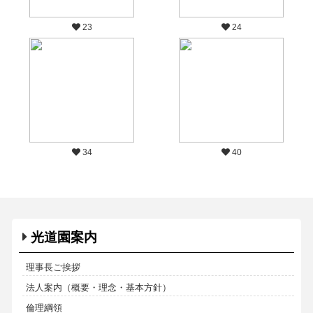
23
24
34
40
光道園案内
理事長ご挨拶
法人案内（概要・理念・基本方針）
倫理綱領