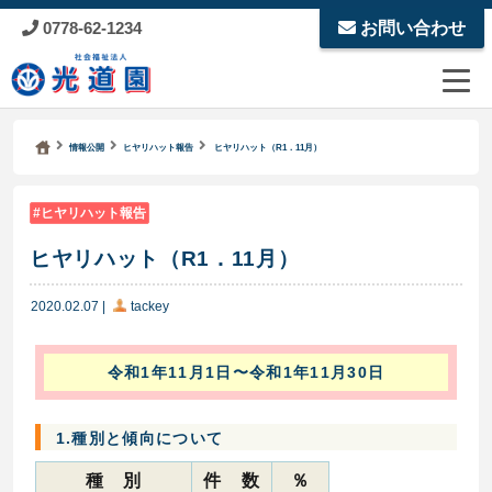
0778-62-1234
お問い合わせ
Kodoen | Breadcrumbs list
社会福祉法人 光道園
情報公開
ヒヤリハット報告
ヒヤリハット（R1．11月）
ヒヤリハット報告
ヒヤリハット（R1．11月）
2020.02.07
|
tackey
令和1年11月1日〜令和1年11月30日
1.種別と傾向について
種 別
件 数
％