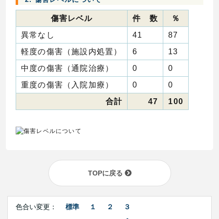
傷害レベル
件 数
％
異常なし
41
87
軽度の傷害（施設内処置）
6
13
中度の傷害（通院治療）
0
0
重度の傷害（入院加療）
0
0
合計
47
100
TOPに戻る
Right
文
Side
色合い変更：
標準
１
２
３
字
Contents
サ