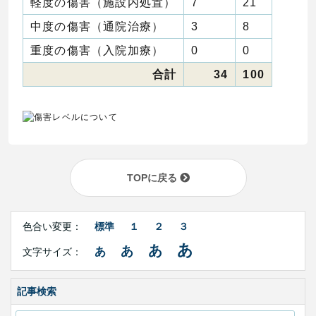
軽度の傷害（施設内処置）
7
21
中度の傷害（通院治療）
3
8
重度の傷害（入院加療）
0
0
合計
34
100
TOPに戻る
Right
文
Side
色合い変更：
標準
１
２
３
字
Contents
サ
あ
あ
あ
あ
文字サイズ：
イ
ズ・
色
合
記事検索
い
変