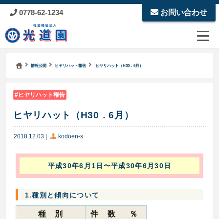
0778-62-1234
お問い合わせ
Kodoen | Breadcrumbs list
社会福祉法人 光道園
情報公開
ヒヤリハット報告
ヒヤリハット（H30．6月）
ヒヤリハット報告
ヒヤリハット（H30．6月）
2018.12.03
|
kodoen-s
平成30年6月1日〜平成30年6月30日
1.種別と傾向について
種 別
件 数
％