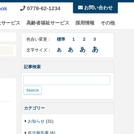
お問い合わせ
0778-62-1234
ook
祉サービス
高齢者福祉サービス
採用情報
その他
Right
文
Side
色合い変更：
標準
１
２
３
字
Contents
サ
あ
あ
あ
あ
文字サイズ：
イ
ズ・
色
記事検索
合
い
変
更
カテゴリー
お知らせ
(31)
年次報告書
(6)