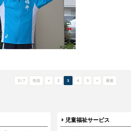
3 / 7
先頭
<
2
3
4
5
>
最後
児童福祉サービス