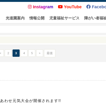
Instagram
YouTube
Faceb
光道園案内
情報公開
児童福祉サービス
障がい者福
<
2
3
4
5
>
最後
あわせ元気大会が開催されます!!