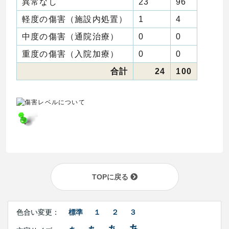
異常なし
23
96
軽度の傷害（施設内処置）
1
4
中度の傷害（通院治療）
0
0
重度の傷害（入院加療）
0
0
合計
24
100
TOPに戻る
Right
文
Side
色合い変更：
標準
１
２
３
字
Contents
サ