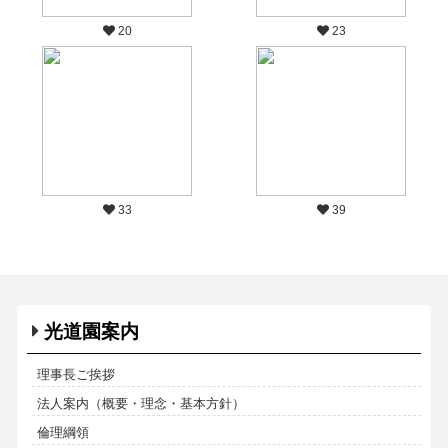
20
23
33
39
光道園案内
理事長ご挨拶
法人案内（概要・理念・基本方針）
倫理綱領