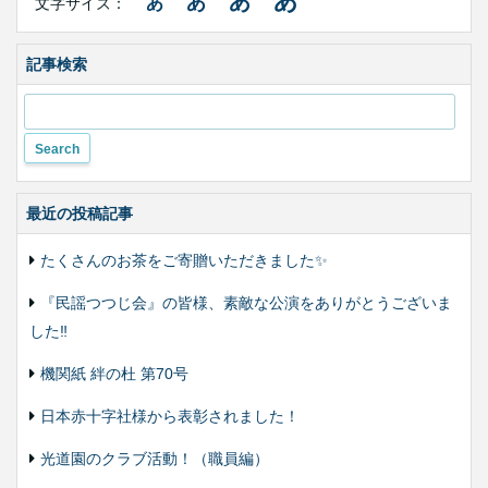
あ
あ
あ
あ
文字サイズ：
イ
ズ・
色
合
記事検索
い
変
更
最近の投稿記事
たくさんのお茶をご寄贈いただきました✨
『民謡つつじ会』の皆様、素敵な公演をありがとうございま
した‼️
機関紙 絆の杜 第70号
日本赤十字社様から表彰されました！
光道園のクラブ活動！（職員編）