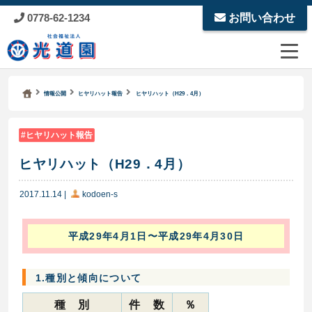
0778-62-1234
お問い合わせ
Kodoen | Breadcrumbs list
社会福祉法人 光道園
情報公開
ヒヤリハット報告
ヒヤリハット（H29．4月）
ヒヤリハット報告
ヒヤリハット（H29．4月）
2017.11.14
|
kodoen-s
平成29年4月1日〜平成29年4月30日
1.種別と傾向について
種 別
件 数
％