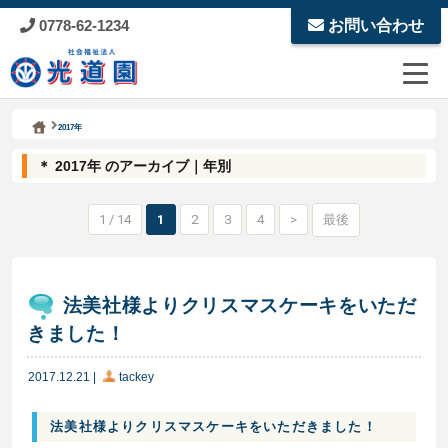
0778-62-1234
お問い合わせ
Kodoen | Breadcrumbs list
社会福祉法人 光道園
2017年
＊ 2017年 のアーカイブ｜年別
1 / 14
1
2
3
4
>
最後
法美社様よりクリスマスケーキをいただ
きました！
2017.12.21
|
tackey
法美社様よりクリスマスケーキをいただきました！