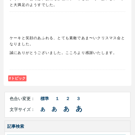
と大満足のようすでした。
ケーキと笑顔のあふれる、とても素敵であま〜いクリスマス会と
なりました。
誠にありがとうございました。こころより感謝いたします。
トピック
Right
文
Side
色合い変更：
標準
１
２
３
字
Contents
サ
あ
あ
あ
あ
文字サイズ：
イ
ズ・
色
合
記事検索
い