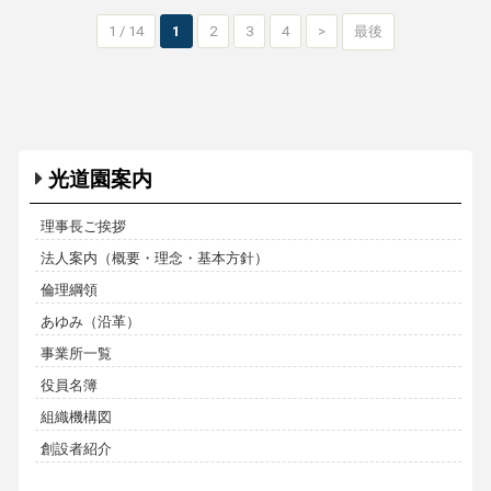
1 / 14
1
2
3
4
>
最後
光道園案内
理事長ご挨拶
法人案内（概要・理念・基本方針）
倫理綱領
あゆみ（沿革）
事業所一覧
役員名簿
組織機構図
創設者紹介