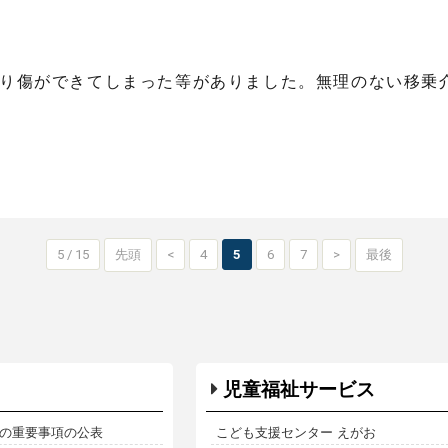
擦り傷ができてしまった等がありました。無理のない移乗
5 / 15
先頭
<
4
5
6
7
>
最後
児童福祉サービス
の重要事項の公表
こども支援センター えがお