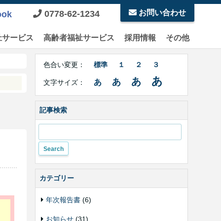
お問い合わせ
0778-62-1234
ook
祉サービス
高齢者福祉サービス
採用情報
その他
Right
文
Side
色合い変更：
標準
１
２
３
字
Contents
サ
あ
あ
あ
あ
文字サイズ：
イ
ズ・
色
記事検索
合
い
変
更
カテゴリー
年次報告書
(6)
お知らせ
(31)