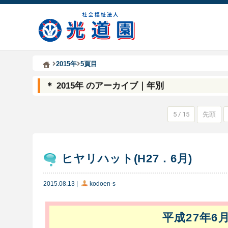
Kodoen | Breadcrumbs list
社会福祉法人 光道園
2015年
5頁目
＊ 2015年 のアーカイブ｜年別
5 / 15
先頭
ヒヤリハット(H27．6月)
2015.08.13
|
kodoen-s
平成27年6