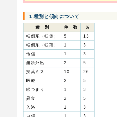
1.種別と傾向について
種 別
件 数
％
転倒系（転倒）
5
13
転倒系（転落）
1
3
他傷
1
3
無断外出
2
5
投薬ミス
10
26
医療
2
5
喉つまり
1
3
異食
2
5
入浴
1
3
自傷
1
3