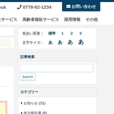
お問い合わせ
0778-62-1234
ook
祉サービス
高齢者福祉サービス
採用情報
その他
Right
文
Side
色合い変更：
標準
１
２
３
字
Contents
サ
あ
あ
あ
あ
文字サイズ：
イ
ズ・
色
記事検索
合
い
変
更
カテゴリー
お知らせ
(31)
年次報告書
(6)