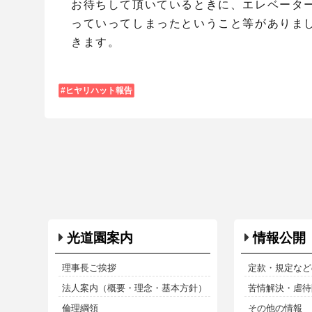
お待ちして頂いているときに、エレベータ
っていってしまったということ等がありま
きます。
ヒヤリハット報告
光道園案内
情報公開
理事長ご挨拶
定款・規定など
法人案内（概要・理念・基本方針）
苦情解決・虐待防
倫理綱領
その他の情報