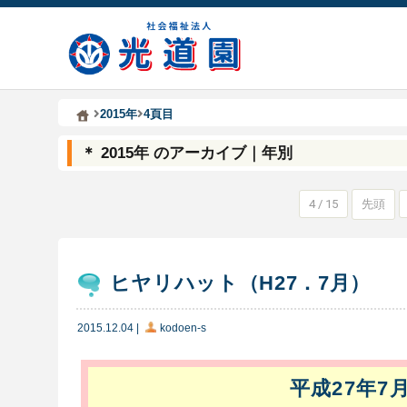
Kodoen | Breadcrumbs list
社会福祉法人 光道園
2015年
4頁目
＊ 2015年 のアーカイブ｜年別
4 / 15
先頭
ヒヤリハット（H27．7月）
2015.12.04
|
kodoen-s
平成27年7