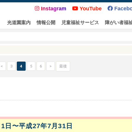
Instagram
YouTube
Faceb
光道園案内
情報公開
児童福祉サービス
障がい者福
<
3
4
5
6
>
最後
月1日〜平成27年7月31日