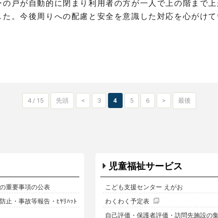
ーの戸が自動的に閉まり利用者の方が一人で上の階まで上
した。今後周りへの配慮と安全を意識した対応を心がけて
4 / 15
先頭
<
3
4
5
6
>
最後
児童福祉サービス
の重要事項の公表
こども支援センター えがお
止・事故等報告・ﾋﾔﾘﾊｯﾄ
わくわく予定表
自己評価・保護者評価・訪問先施設の