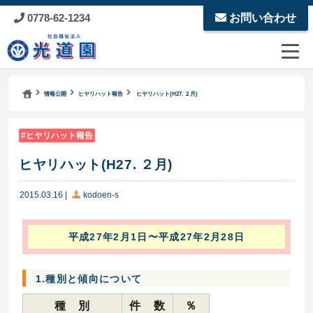
0778-62-1234
お問い合わせ
Kodoen | Breadcrumbs list
社会福祉法人 光道園
情報公開
ヒヤリハット報告
ヒヤリハット(H27. ２月)
ヒヤリハット報告
ヒヤリハット(H27. ２月)
2015.03.16
|
kodoen-s
平成27年2月1日〜平成27年2月28日
1.種別と傾向について
種 別
件 数
％