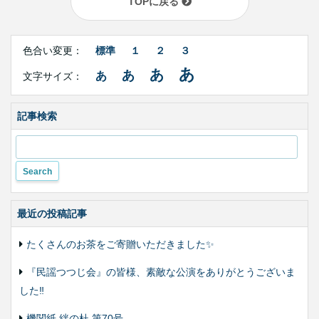
TOPに戻る
Right
文
Side
色合い変更：
標準
１
２
３
字
Contents
サ
あ
あ
あ
あ
文字サイズ：
イ
ズ・
色
合
記事検索
い
変
更
最近の投稿記事
たくさんのお茶をご寄贈いただきました✨
『民謡つつじ会』の皆様、素敵な公演をありがとうございま
した‼️
機関紙 絆の杜 第70号