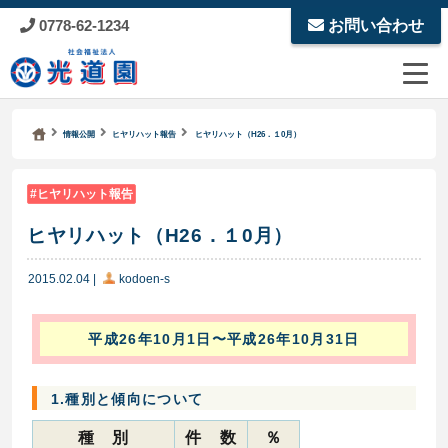
0778-62-1234
お問い合わせ
Kodoen | Breadcrumbs list
社会福祉法人 光道園
情報公開
ヒヤリハット報告
ヒヤリハット（H26．１0月）
ヒヤリハット報告
ヒヤリハット（H26．１0月）
2015.02.04
|
kodoen-s
平成26年10月1日〜平成26年10月31日
1.種別と傾向について
種 別
件 数
％