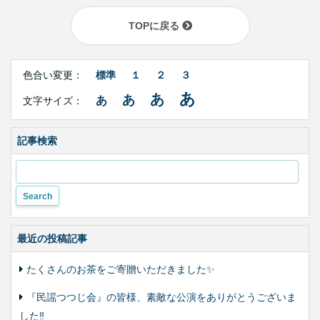
TOPに戻る
Right
文
Side
色合い変更：
標準
１
２
３
字
Contents
サ
あ
あ
あ
あ
文字サイズ：
イ
ズ・
色
合
記事検索
い
変
更
最近の投稿記事
たくさんのお茶をご寄贈いただきました✨
『民謡つつじ会』の皆様、素敵な公演をありがとうございま
した‼️