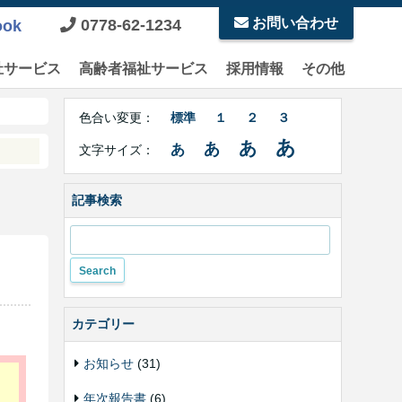
お問い合わせ
0778-62-1234
ook
祉サービス
高齢者福祉サービス
採用情報
その他
Right
文
Side
色合い変更：
標準
１
２
３
字
Contents
サ
あ
あ
あ
あ
文字サイズ：
イ
ズ・
色
記事検索
合
い
変
更
カテゴリー
お知らせ
(31)
年次報告書
(6)