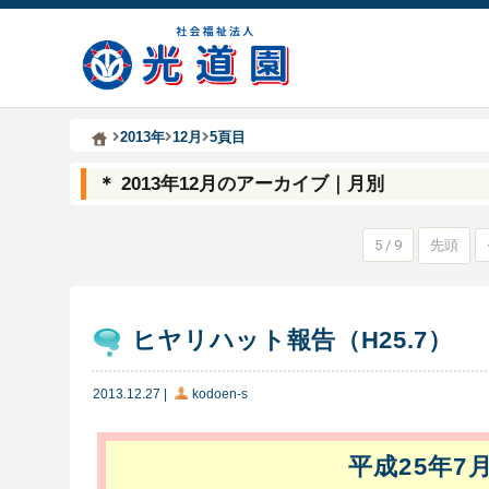
Kodoen | Breadcrumbs list
社会福祉法人 光道園
2013年
12月
5頁目
＊ 2013年12月のアーカイブ｜月別
5 / 9
先頭
ヒヤリハット報告（H25.7）
2013.12.27
|
kodoen-s
平成25年7