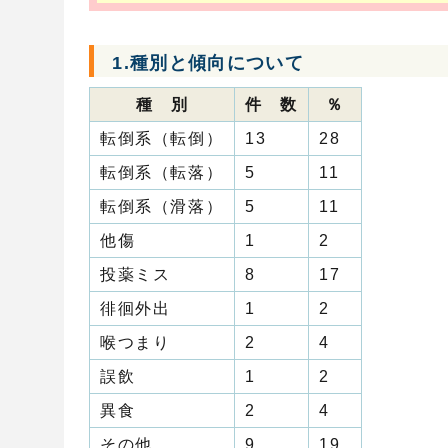
1.種別と傾向について
種 別
件 数
％
転倒系（転倒）
13
28
転倒系（転落）
5
11
転倒系（滑落）
5
11
他傷
1
2
投薬ミス
8
17
徘徊外出
1
2
喉つまり
2
4
誤飲
1
2
異食
2
4
その他
9
19