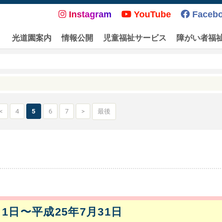
Instagram
YouTube
Faceb
光道園案内
情報公開
児童福祉サービス
障がい者福
<
4
5
6
7
>
最後
月1日〜平成25年7月31日