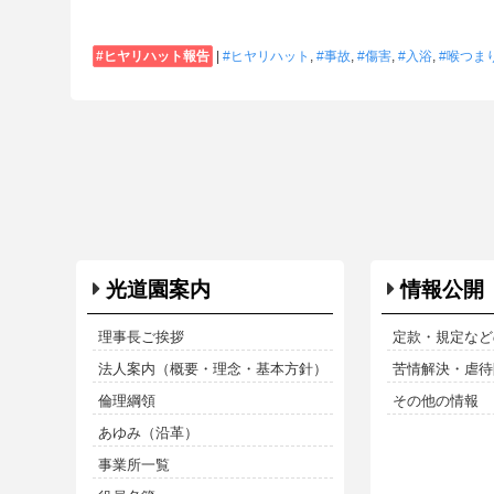
ヒヤリハット報告
|
ヒヤリハット
,
事故
,
傷害
,
入浴
,
喉つま
光道園案内
情報公開
理事長ご挨拶
定款・規定など
法人案内（概要・理念・基本方針）
苦情解決・虐待防
倫理綱領
その他の情報
あゆみ（沿革）
事業所一覧