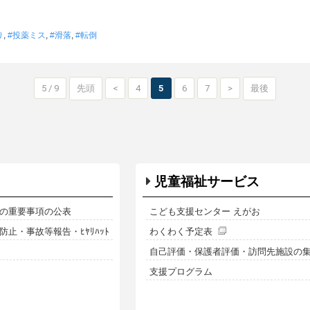
り
,
投薬ミス
,
滑落
,
転倒
5 / 9
先頭
<
4
5
6
7
>
最後
児童福祉サービス
の重要事項の公表
こども支援センター えがお
止・事故等報告・ﾋﾔﾘﾊｯﾄ
わくわく予定表
自己評価・保護者評価・訪問先施設の
支援プログラム