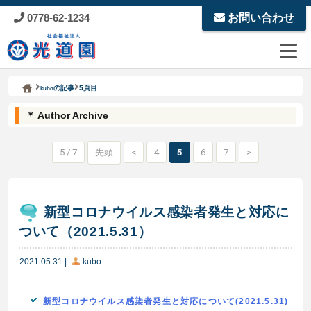
0778-62-1234
お問い合わせ
Kodoen | Breadcrumbs list
社会福祉法人 光道園
の記事
5頁目
kubo
＊ Author Archive
5 / 7
先頭
<
4
5
6
7
>
新型コロナウイルス感染者発生と対応に
ついて（2021.5.31）
2021.05.31
|
kubo
新型コロナウイルス感染者発生と対応について(2021.5.31)