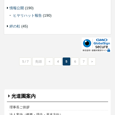
情報公開
(190)
ヒヤリハット報告
(190)
絆の杜
(45)
5 / 7
先頭
<
4
5
6
7
>
光道園案内
理事長ご挨拶
法人案内（概要・理念・基本方針）