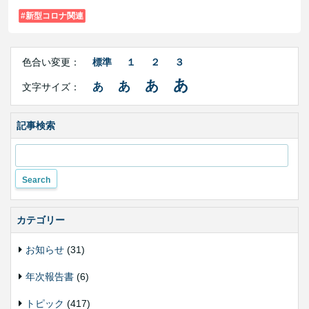
新型コロナ関連
Right
文
Side
色合い変更：
標準
１
２
３
字
Contents
サ
あ
あ
あ
あ
文字サイズ：
イ
ズ・
色
合
記事検索
い
変
更
カテゴリー
お知らせ
(31)
年次報告書
(6)
トピック
(417)