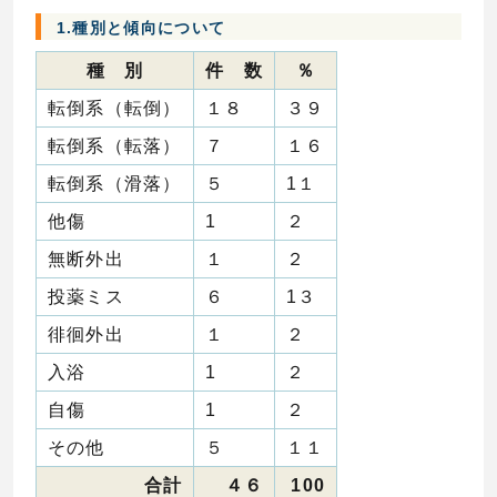
1.種別と傾向について
種 別
件 数
％
転倒系（転倒）
１８
３９
転倒系（転落）
７
１６
転倒系（滑落）
５
1１
他傷
1
２
無断外出
１
２
投薬ミス
６
1３
徘徊外出
１
２
入浴
1
２
自傷
1
２
その他
５
１１
合計
４６
100