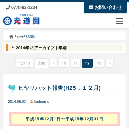
0778-62-1234
お問い合わせ
Kodoen | Breadcrumbs list
社会福祉法人 光道園
12頁目
2014年
＊ 2014年 のアーカイブ｜年別
12 / 13
先頭
<
10
11
12
13
>
ヒヤリハット報告(H25．１２月)
2014.06.02
|
kodoen-s
平成25年12月1日〜平成25年12月31日