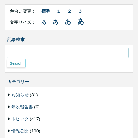
Right
文
Side
色合い変更：
標準
１
２
３
字
Contents
サ
あ
あ
あ
あ
文字サイズ：
イ
ズ・
色
合
記事検索
い
変
更
カテゴリー
お知らせ
(31)
年次報告書
(6)
トピック
(417)
情報公開
(190)