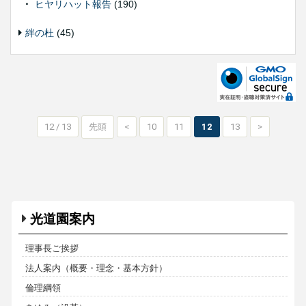
ヒヤリハット報告
(190)
絆の杜
(45)
12 / 13
先頭
<
10
11
12
13
>
光道園案内
理事長ご挨拶
法人案内（概要・理念・基本方針）
倫理綱領