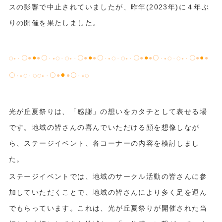
スの影響で中止されていましたが、昨年
(2023
年
)に
４年ぶ
りの開催を果たしました。
●
●
●
●
〇●
●
〇
〇●
●〇
〇●
●〇
〇●
●
〇●・
・●〇・〇●・
・●〇・〇●・
・●〇・〇●・
●
〇
〇●
●〇
・●〇・〇〇●・
・●〇
光が丘夏祭りは、「感謝」の想いをカタチとして表せる場
です。地域の皆さんの喜んでいただける顔を想像しなが
ら、ステージイベント、各コーナーの内容を検討しまし
た。
ステージイベントでは、地域のサークル活動の皆さんに参
加していただくことで、地域の皆さんにより多く足を運ん
でもらっています。これは、光が丘夏祭りが開催された当