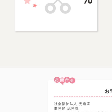
お
合
お
社会福祉法人 光道園
事務局 総務課