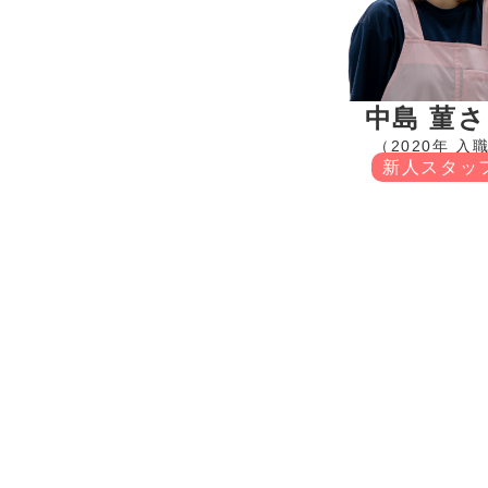
中島 菫
（2020年 入
新人スタッ