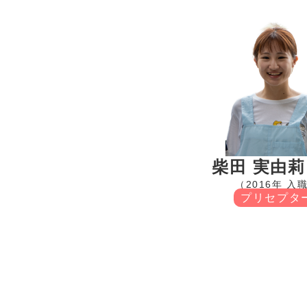
柴田 実由
（2016年 入
プリセプタ