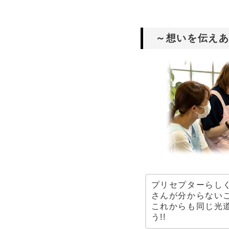
～想いを伝え
プリセプターらし
さんが分からない
これからも同じ光
う!!