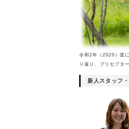
令和
2
年（
2020
）度
り返り、プリセプタ
新人スタッフ