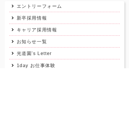
エントリーフォーム
新卒採用情報
キャリア採用情報
お知らせ一覧
光道園's Letter
1day お仕事体験
数字で見る光道園
先輩職員の声
アクセス
お問合せ
光道園TOP