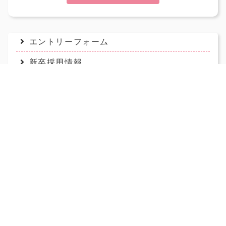
エントリーフォーム
新卒採用情報
キャリア採用情報
お知らせ一覧
光道園's Letter
1day お仕事体験
数字で見る光道園
先輩職員の声
アクセス