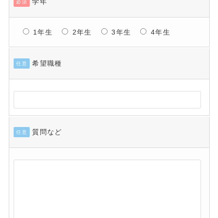
学年
必須
1年生
2年生
3年生
4年生
希望職種
任意
質問など
任意