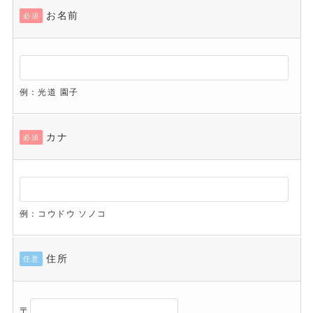
お名前
必須
例：光道 園子
カナ
必須
例：コウドウ ソノコ
住所
任意
〒