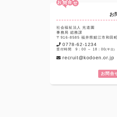
お
合
お
社会福祉法人 光道園
事務局 総務課
〒916-8585 福井県鯖江市和田町9
0778-62-1234
受付時間 9：00 ～ 18：00
(平日)
recruit@kodoen.or.jp
お問合