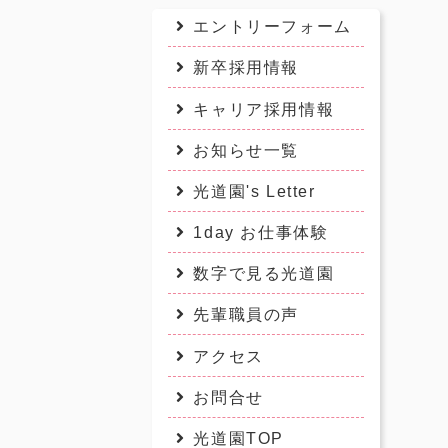
エントリーフォーム
新卒採用情報
キャリア採用情報
お知らせ一覧
光道園's Letter
1day お仕事体験
数字で見る光道園
先輩職員の声
アクセス
お問合せ
光道園TOP