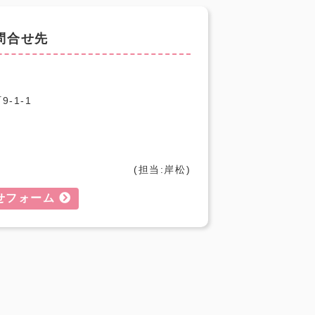
問合せ先
-1-1
(担当:岸松)
せフォーム