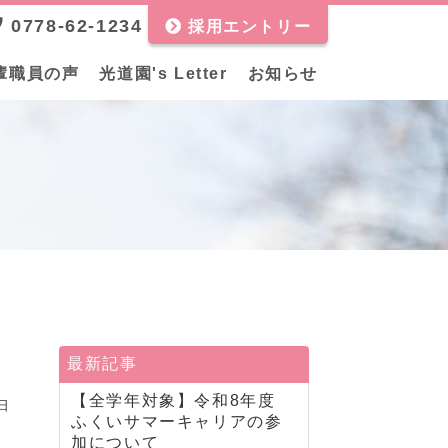
0778-62-1234
採用エントリー
輩職員の声
光道園's Letter
お知らせ
最新記事
【全学年対象】令和8年度
6日
ふくいサマーキャリアの参
加について